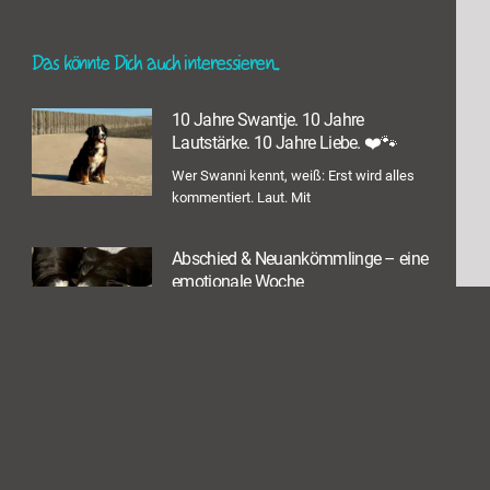
Das könnte Dich auch interessieren...
10 Jahre Swantje. 10 Jahre
Lautstärke. 10 Jahre Liebe. ❤️🐾
Wer Swanni kennt, weiß: Erst wird alles
kommentiert. Laut. Mit
Abschied & Neuankömmlinge – eine
emotionale Woche
Diese Woche hatte es in sich: Falion und
Fjaron sind
Update aus der Wurfkiste
Unser Duo macht täglich neue Fortschritte:
Langsam öffnen sich die