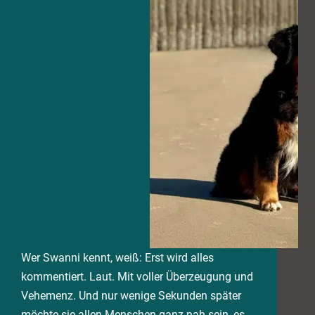
Wer Swanni kennt, weiß: Erst wird alles
kommentiert. Laut. Mit voller Überzeugung und
Vehemenz. Und nur wenige Sekunden später
möchte sie allen Menschen ganz nah sein, es